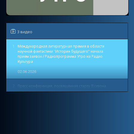
3 видео
1
Международная литературная премия в области
научной фантастики "История будущего" начала
прием заявок / Радиопрограмма Утро на Радио
Культура
02.06.2026
2
Пресс-конференция, посвящённая старту II сезона
премии «История будущего»
20.05.2026
3
Церемония вручения Международной
литературной премии «История будущего»
06.11.2025