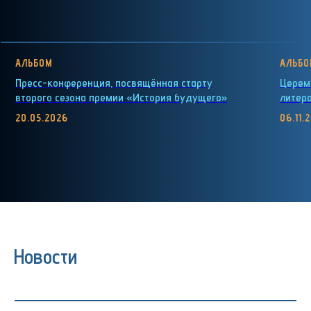
АЛЬБОМ
АЛЬБО
Пресс-конференция, посвящённая старту
Церем
второго сезона премии «История будущего»
литер
20.05.2026
06.11.
Новости